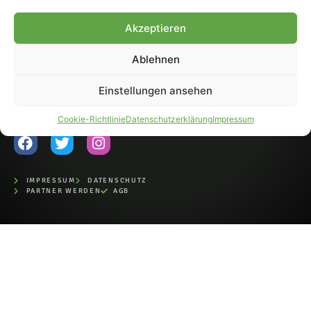
Fohlen-Hautnah.de ist ein
Akzeptieren
offiziell eingetragenes Magazin
bei der Deutschen
Nationalbibliothek (ISSN 1868-
Ablehnen
8233). Nachdruck und
Weiterverarbeitung, auch
Einstellungen ansehen
auszugsweise, nur mit
Genehmigung.
Cookie-Richtlinie
Datenschutzerklärung
Impressum
IMPRESSUM
DATENSCHUTZ
PARTNER WERDEN
AGB