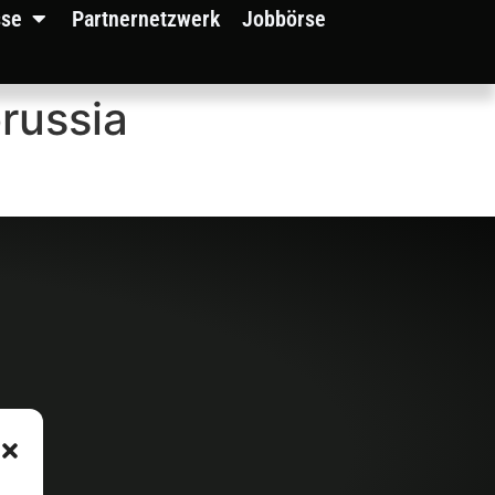
sse
Partnernetzwerk
Jobbörse
orussia