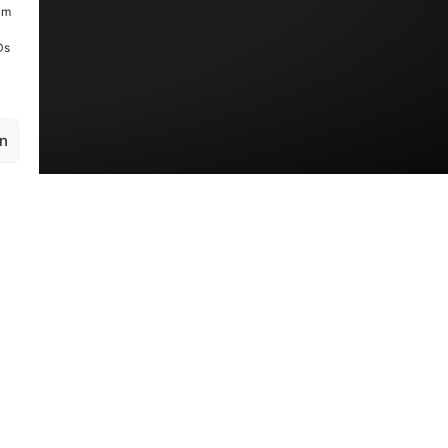
um
Ds
en