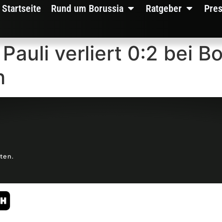
Startseite
Rund um Borussia
Ratgeber
Pre
auli verliert 0:2 bei B
h
lten.