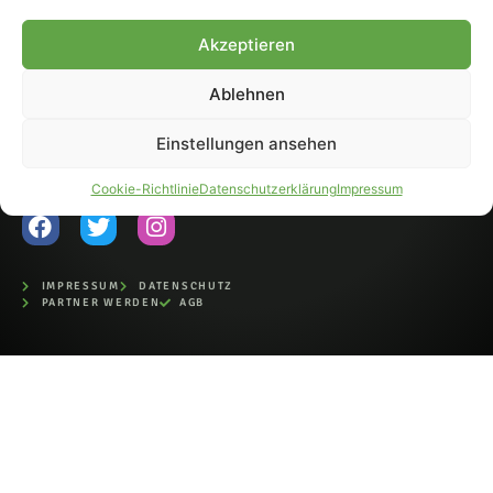
Fohlen-Hautnah.de ist ein
Akzeptieren
offiziell eingetragenes Magazin
bei der Deutschen
Nationalbibliothek (ISSN 1868-
Ablehnen
8233). Nachdruck und
Weiterverarbeitung, auch
Einstellungen ansehen
auszugsweise, nur mit
Genehmigung.
Cookie-Richtlinie
Datenschutzerklärung
Impressum
IMPRESSUM
DATENSCHUTZ
PARTNER WERDEN
AGB