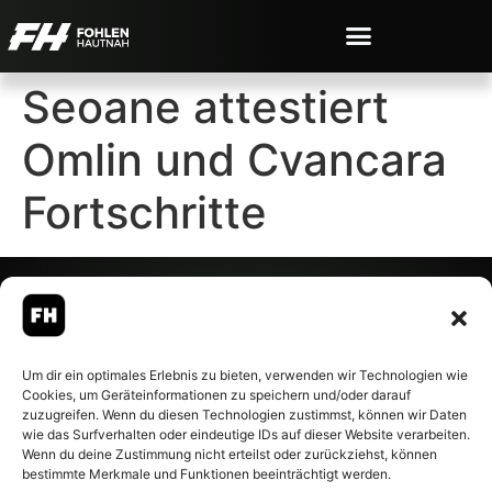
Seoane attestiert
Omlin und Cvancara
Fortschritte
© 2007-2026 Fohlen-Hautnah.de
Um dir ein optimales Erlebnis zu bieten, verwenden wir Technologien wie
– Alle rechte vorbehalten.
Cookies, um Geräteinformationen zu speichern und/oder darauf
Fohlen-Hautnah.de ist ein
zuzugreifen. Wenn du diesen Technologien zustimmst, können wir Daten
offiziell eingetragenes Magazin
wie das Surfverhalten oder eindeutige IDs auf dieser Website verarbeiten.
bei der Deutschen
Wenn du deine Zustimmung nicht erteilst oder zurückziehst, können
Nationalbibliothek (ISSN 1868-
bestimmte Merkmale und Funktionen beeinträchtigt werden.