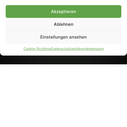
8233). Nachdruck und
Weiterverarbeitung, auch
Akzeptieren
auszugsweise, nur mit
Genehmigung.
Ablehnen
Einstellungen ansehen
IMPRESSUM
DATENSCHUTZ
Cookie-Richtlinie
Datenschutzerklärung
Impressum
PARTNER WERDEN
AGB