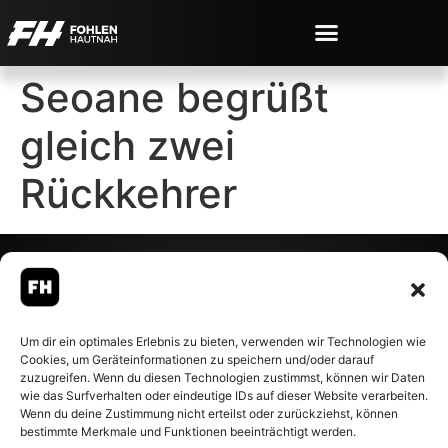
Seoane begrüßt
gleich zwei
Rückkehrer
© 2007-2026 Fohlen-Hautnah.de
Um dir ein optimales Erlebnis zu bieten, verwenden wir Technologien wie
– Alle rechte vorbehalten.
Cookies, um Geräteinformationen zu speichern und/oder darauf
Fohlen-Hautnah.de ist ein
zuzugreifen. Wenn du diesen Technologien zustimmst, können wir Daten
offiziell eingetragenes Magazin
wie das Surfverhalten oder eindeutige IDs auf dieser Website verarbeiten.
bei der Deutschen
Wenn du deine Zustimmung nicht erteilst oder zurückziehst, können
Nationalbibliothek (ISSN 1868-
bestimmte Merkmale und Funktionen beeinträchtigt werden.