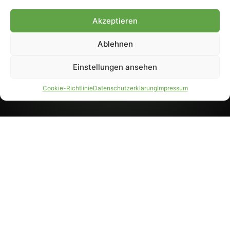
8233). Nachdruck und
Weiterverarbeitung, auch
Akzeptieren
auszugsweise, nur mit
Genehmigung.
Ablehnen
Einstellungen ansehen
IMPRESSUM
DATENSCHUTZ
Cookie-Richtlinie
Datenschutzerklärung
Impressum
PARTNER WERDEN
AGB