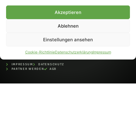
bei der Deutschen
Nationalbibliothek (ISSN 1868-
Akzeptieren
8233). Nachdruck und
Weiterverarbeitung, auch
Ablehnen
auszugsweise, nur mit
Genehmigung.
Einstellungen ansehen
Cookie-Richtlinie
Datenschutzerklärung
Impressum
IMPRESSUM
DATENSCHUTZ
PARTNER WERDEN
AGB