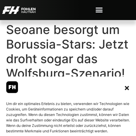
Seoane besorgt um
Borussia-Stars: Jetzt
droht sogar das
Wolfsburg-Szenario!
Um dir ein optimales Erlebnis zu bieten, verwenden wir Technologien wie
Cookies, um Geräteinformationen zu speichern und/oder darauf
© 2007-2026 Fohlen-Hautnah.de
zuzugreifen. Wenn du diesen Technologien zustimmst, können wir Daten
– Alle rechte vorbehalten.
wie das Surfverhalten oder eindeutige IDs auf dieser Website verarbeiten.
Wenn du deine Zustimmung nicht erteilst oder zurückziehst, können
Fohlen-Hautnah.de ist ein
bestimmte Merkmale und Funktionen beeinträchtigt werden.
offiziell eingetragenes Magazin