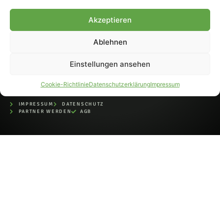
bei der Deutschen
Nationalbibliothek (ISSN 1868-
Akzeptieren
8233). Nachdruck und
Weiterverarbeitung, auch
Ablehnen
auszugsweise, nur mit
Genehmigung.
Einstellungen ansehen
Cookie-Richtlinie
Datenschutzerklärung
Impressum
IMPRESSUM
DATENSCHUTZ
PARTNER WERDEN
AGB