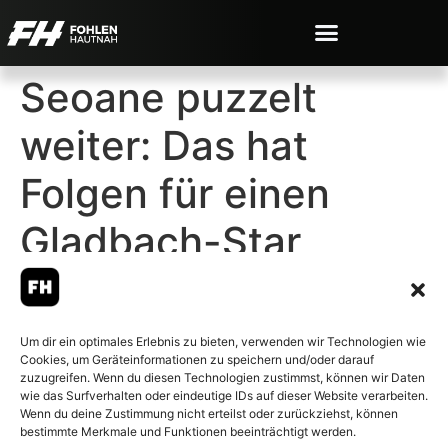
Seoane puzzelt
weiter: Das hat
Folgen für einen
Gladbach-Star
Um dir ein optimales Erlebnis zu bieten, verwenden wir Technologien wie
Cookies, um Geräteinformationen zu speichern und/oder darauf
© 2007-2026 Fohlen-Hautnah.de
zuzugreifen. Wenn du diesen Technologien zustimmst, können wir Daten
– Alle rechte vorbehalten.
wie das Surfverhalten oder eindeutige IDs auf dieser Website verarbeiten.
Wenn du deine Zustimmung nicht erteilst oder zurückziehst, können
Fohlen-Hautnah.de ist ein
bestimmte Merkmale und Funktionen beeinträchtigt werden.
offiziell eingetragenes Magazin