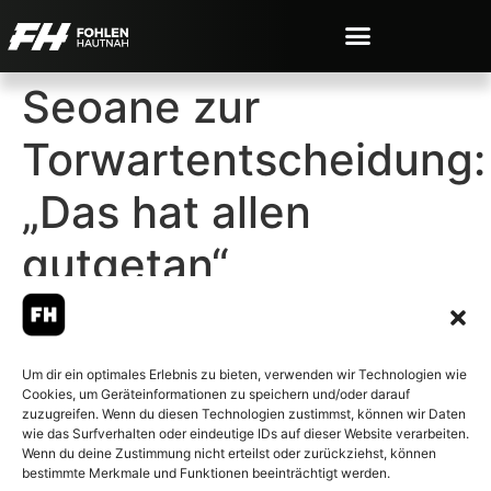
Seoane zur
Torwartentscheidung:
„Das hat allen
gutgetan“
Um dir ein optimales Erlebnis zu bieten, verwenden wir Technologien wie
Cookies, um Geräteinformationen zu speichern und/oder darauf
© 2007-2026 Fohlen-Hautnah.de
zuzugreifen. Wenn du diesen Technologien zustimmst, können wir Daten
– Alle rechte vorbehalten.
wie das Surfverhalten oder eindeutige IDs auf dieser Website verarbeiten.
Wenn du deine Zustimmung nicht erteilst oder zurückziehst, können
Fohlen-Hautnah.de ist ein
bestimmte Merkmale und Funktionen beeinträchtigt werden.
offiziell eingetragenes Magazin