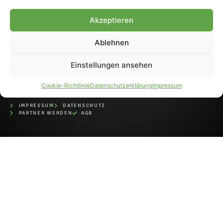
bei der Deutschen
Nationalbibliothek (ISSN 1868-
Akzeptieren
8233). Nachdruck und
Weiterverarbeitung, auch
Ablehnen
auszugsweise, nur mit
Genehmigung.
Einstellungen ansehen
Cookie-Richtlinie
Datenschutzerklärung
Impressum
IMPRESSUM
DATENSCHUTZ
PARTNER WERDEN
AGB