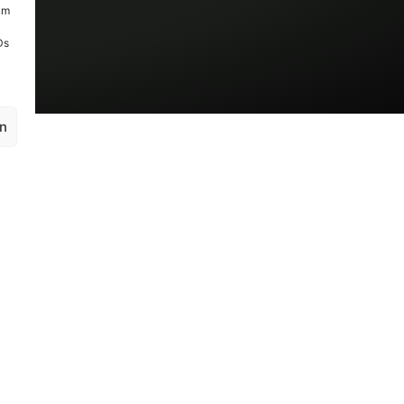
um
Ds
en