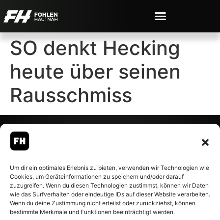
SO denkt Hecking
heute über seinen
Rausschmiss
© 2007-2026 Fohlen-Hautnah.de
Um dir ein optimales Erlebnis zu bieten, verwenden wir Technologien wie
– Alle rechte vorbehalten.
Cookies, um Geräteinformationen zu speichern und/oder darauf
Fohlen-Hautnah.de ist ein
zuzugreifen. Wenn du diesen Technologien zustimmst, können wir Daten
offiziell eingetragenes Magazin
wie das Surfverhalten oder eindeutige IDs auf dieser Website verarbeiten.
bei der Deutschen
Wenn du deine Zustimmung nicht erteilst oder zurückziehst, können
Nationalbibliothek (ISSN 1868-
bestimmte Merkmale und Funktionen beeinträchtigt werden.