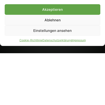
8233). Nachdruck und
Weiterverarbeitung, auch
Akzeptieren
auszugsweise, nur mit
Genehmigung.
Ablehnen
Einstellungen ansehen
IMPRESSUM
DATENSCHUTZ
Cookie-Richtlinie
Datenschutzerklärung
Impressum
PARTNER WERDEN
AGB