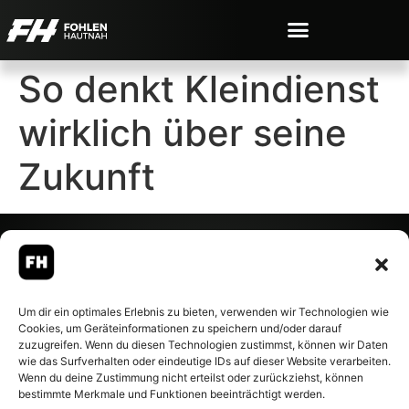
So denkt Kleindienst
wirklich über seine
Zukunft
© 2007-2026 Fohlen-Hautnah.de
Um dir ein optimales Erlebnis zu bieten, verwenden wir Technologien wie
– Alle rechte vorbehalten.
Cookies, um Geräteinformationen zu speichern und/oder darauf
Fohlen-Hautnah.de ist ein
zuzugreifen. Wenn du diesen Technologien zustimmst, können wir Daten
offiziell eingetragenes Magazin
wie das Surfverhalten oder eindeutige IDs auf dieser Website verarbeiten.
bei der Deutschen
Wenn du deine Zustimmung nicht erteilst oder zurückziehst, können
Nationalbibliothek (ISSN 1868-
bestimmte Merkmale und Funktionen beeinträchtigt werden.