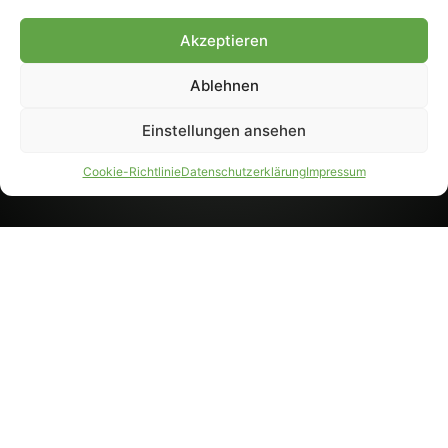
8233). Nachdruck und
Weiterverarbeitung, auch
Akzeptieren
auszugsweise, nur mit
Genehmigung.
Ablehnen
Einstellungen ansehen
IMPRESSUM
DATENSCHUTZ
Cookie-Richtlinie
Datenschutzerklärung
Impressum
PARTNER WERDEN
AGB