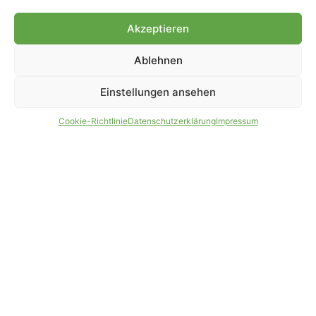
Genehmigung.
Akzeptieren
Ablehnen
IMPRESSUM
DATENSCHUTZ
Einstellungen ansehen
PARTNER WERDEN
AGB
Cookie-Richtlinie
Datenschutzerklärung
Impressum