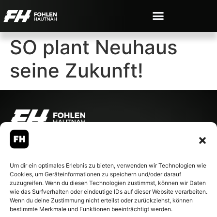
SO plant Neuhaus
seine Zukunft!
© 2007-2026 Fohlen-Hautnah.de
– Alle rechte vorbehalten.
Fohlen-Hautnah.de ist ein
Um dir ein optimales Erlebnis zu bieten, verwenden wir Technologien wie
offiziell eingetragenes Magazin
Cookies, um Geräteinformationen zu speichern und/oder darauf
bei der Deutschen
zuzugreifen. Wenn du diesen Technologien zustimmst, können wir Daten
Nationalbibliothek (ISSN 1868-
wie das Surfverhalten oder eindeutige IDs auf dieser Website verarbeiten.
8233). Nachdruck und
Wenn du deine Zustimmung nicht erteilst oder zurückziehst, können
Weiterverarbeitung, auch
bestimmte Merkmale und Funktionen beeinträchtigt werden.
auszugsweise, nur mit