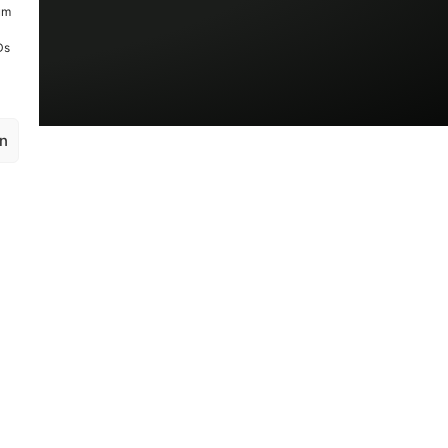
um
Ds
en