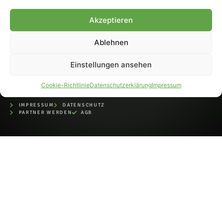
bei der Deutschen
Nationalbibliothek (ISSN 1868-
Akzeptieren
8233). Nachdruck und
Weiterverarbeitung, auch
Ablehnen
auszugsweise, nur mit
Genehmigung.
Einstellungen ansehen
Cookie-Richtlinie
Datenschutzerklärung
Impressum
IMPRESSUM
DATENSCHUTZ
PARTNER WERDEN
AGB