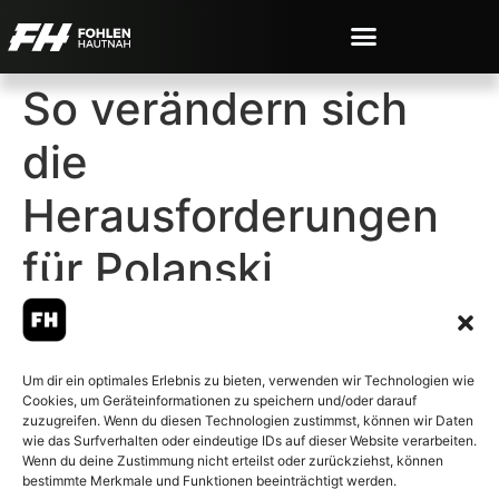
So verändern sich
die
Herausforderungen
für Polanski
Um dir ein optimales Erlebnis zu bieten, verwenden wir Technologien wie
Cookies, um Geräteinformationen zu speichern und/oder darauf
© 2007-2026 Fohlen-Hautnah.de
zuzugreifen. Wenn du diesen Technologien zustimmst, können wir Daten
– Alle rechte vorbehalten.
wie das Surfverhalten oder eindeutige IDs auf dieser Website verarbeiten.
Wenn du deine Zustimmung nicht erteilst oder zurückziehst, können
Fohlen-Hautnah.de ist ein
bestimmte Merkmale und Funktionen beeinträchtigt werden.
offiziell eingetragenes Magazin