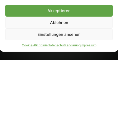
8233). Nachdruck und
Weiterverarbeitung, auch
Akzeptieren
auszugsweise, nur mit
Genehmigung.
Ablehnen
Einstellungen ansehen
IMPRESSUM
DATENSCHUTZ
Cookie-Richtlinie
Datenschutzerklärung
Impressum
PARTNER WERDEN
AGB