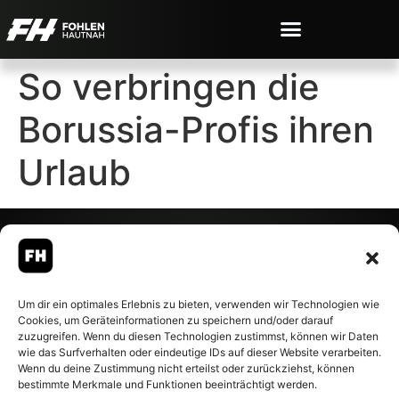
So verbringen die
Borussia-Profis ihren
Urlaub
© 2007-2026 Fohlen-Hautnah.de
Um dir ein optimales Erlebnis zu bieten, verwenden wir Technologien wie
– Alle rechte vorbehalten.
Cookies, um Geräteinformationen zu speichern und/oder darauf
Fohlen-Hautnah.de ist ein
zuzugreifen. Wenn du diesen Technologien zustimmst, können wir Daten
offiziell eingetragenes Magazin
wie das Surfverhalten oder eindeutige IDs auf dieser Website verarbeiten.
bei der Deutschen
Wenn du deine Zustimmung nicht erteilst oder zurückziehst, können
Nationalbibliothek (ISSN 1868-
bestimmte Merkmale und Funktionen beeinträchtigt werden.