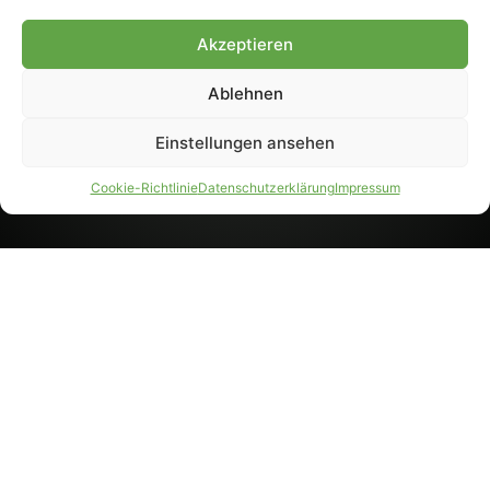
8233). Nachdruck und
Weiterverarbeitung, auch
Akzeptieren
auszugsweise, nur mit
Genehmigung.
Ablehnen
Einstellungen ansehen
IMPRESSUM
DATENSCHUTZ
Cookie-Richtlinie
Datenschutzerklärung
Impressum
PARTNER WERDEN
AGB