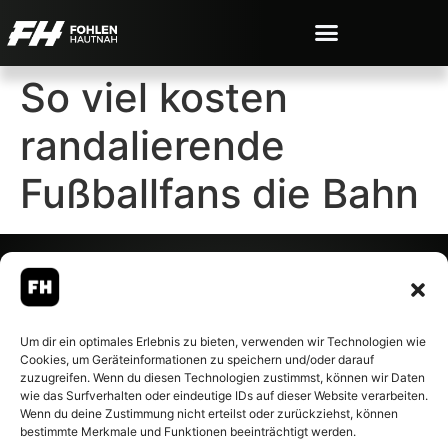
So viel kosten
randalierende
Fußballfans die Bahn
© 2007-2026 Fohlen-Hautnah.de
Um dir ein optimales Erlebnis zu bieten, verwenden wir Technologien wie
– Alle rechte vorbehalten.
Cookies, um Geräteinformationen zu speichern und/oder darauf
Fohlen-Hautnah.de ist ein
zuzugreifen. Wenn du diesen Technologien zustimmst, können wir Daten
offiziell eingetragenes Magazin
wie das Surfverhalten oder eindeutige IDs auf dieser Website verarbeiten.
bei der Deutschen
Wenn du deine Zustimmung nicht erteilst oder zurückziehst, können
Nationalbibliothek (ISSN 1868-
bestimmte Merkmale und Funktionen beeinträchtigt werden.