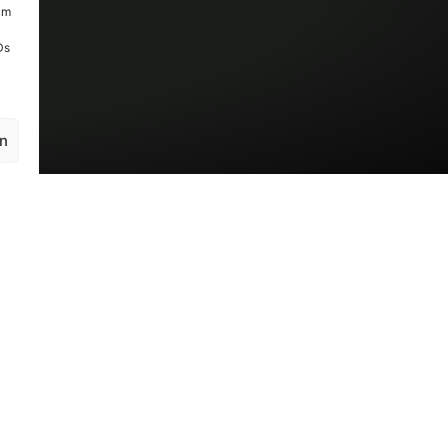
um
Ds
en