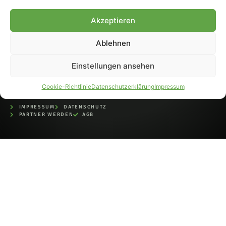
bei der Deutschen
Nationalbibliothek (ISSN 1868-
Akzeptieren
8233). Nachdruck und
Weiterverarbeitung, auch
Ablehnen
auszugsweise, nur mit
Genehmigung.
Einstellungen ansehen
Cookie-Richtlinie
Datenschutzerklärung
Impressum
IMPRESSUM
DATENSCHUTZ
PARTNER WERDEN
AGB