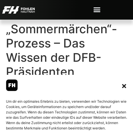
„Sommermärchen“-
Prozess – Das
Wissen der DFB-
Präsidenten
Um dir ein optimales Erlebnis zu bieten, verwenden wir Technologien wie
Cookies, um Geräteinformationen zu speichern und/oder darauf
© 2007-2026 Fohlen-Hautnah.de
zuzugreifen. Wenn du diesen Technologien zustimmst, können wir Daten
– Alle rechte vorbehalten.
wie das Surfverhalten oder eindeutige IDs auf dieser Website verarbeiten.
Wenn du deine Zustimmung nicht erteilst oder zurückziehst, können
Fohlen-Hautnah.de ist ein
bestimmte Merkmale und Funktionen beeinträchtigt werden.
offiziell eingetragenes Magazin