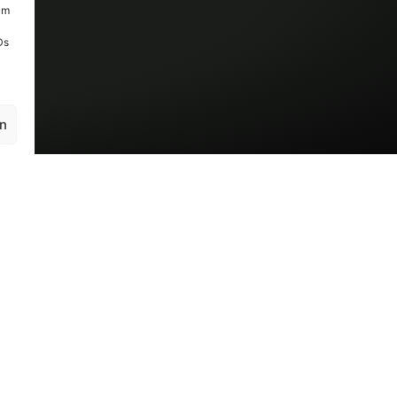
um
Ds
en