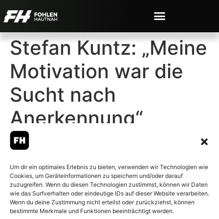
Stefan Kuntz: „Meine
Motivation war die
Sucht nach
Anerkennung“
Um dir ein optimales Erlebnis zu bieten, verwenden wir Technologien wie
Cookies, um Geräteinformationen zu speichern und/oder darauf
© 2007-2026 Fohlen-Hautnah.de
zuzugreifen. Wenn du diesen Technologien zustimmst, können wir Daten
– Alle rechte vorbehalten.
wie das Surfverhalten oder eindeutige IDs auf dieser Website verarbeiten.
Wenn du deine Zustimmung nicht erteilst oder zurückziehst, können
Fohlen-Hautnah.de ist ein
bestimmte Merkmale und Funktionen beeinträchtigt werden.
offiziell eingetragenes Magazin