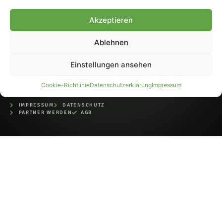
bei der Deutschen
Nationalbibliothek (ISSN 1868-
Akzeptieren
8233). Nachdruck und
Weiterverarbeitung, auch
Ablehnen
auszugsweise, nur mit
Genehmigung.
Einstellungen ansehen
Cookie-Richtlinie
Datenschutzerklärung
Impressum
IMPRESSUM
DATENSCHUTZ
PARTNER WERDEN
AGB