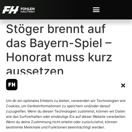
Stöger brennt auf
das Bayern-Spiel –
Honorat muss kurz
aussetzen
Um dir ein optimales Erlebnis zu bieten, verwenden wir Technologien wie
Cookies, um Geräteinformationen zu speichern und/oder darauf
© 2007-2026 Fohlen-Hautnah.de
zuzugreifen. Wenn du diesen Technologien zustimmst, können wir Daten
– Alle rechte vorbehalten.
wie das Surfverhalten oder eindeutige IDs auf dieser Website verarbeiten.
Wenn du deine Zustimmung nicht erteilst oder zurückziehst, können
Fohlen-Hautnah.de ist ein
bestimmte Merkmale und Funktionen beeinträchtigt werden.
offiziell eingetragenes Magazin