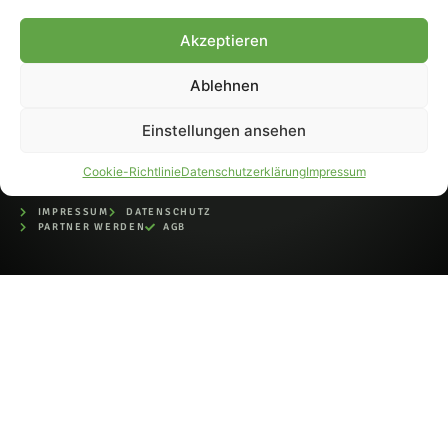
bei der Deutschen
Nationalbibliothek (ISSN 1868-
Akzeptieren
8233). Nachdruck und
Weiterverarbeitung, auch
Ablehnen
auszugsweise, nur mit
Genehmigung.
Einstellungen ansehen
Cookie-Richtlinie
Datenschutzerklärung
Impressum
IMPRESSUM
DATENSCHUTZ
PARTNER WERDEN
AGB