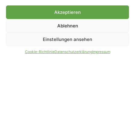
Genehmigung.
Akzeptieren
Ablehnen
IMPRESSUM
DATENSCHUTZ
Einstellungen ansehen
PARTNER WERDEN
AGB
Cookie-Richtlinie
Datenschutzerklärung
Impressum