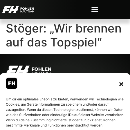
Stöger: „Wir brennen
auf das Topspiel“
© 2007-2026 Fohlen-Hautnah.de
– Alle rechte vorbehalten.
Fohlen-Hautnah.de ist ein
Um dir ein optimales Erlebnis zu bieten, verwenden wir Technologien wie
offiziell eingetragenes Magazin
Cookies, um Geräteinformationen zu speichern und/oder darauf
bei der Deutschen
zuzugreifen. Wenn du diesen Technologien zustimmst, können wir Daten
Nationalbibliothek (ISSN 1868-
wie das Surfverhalten oder eindeutige IDs auf dieser Website verarbeiten.
8233). Nachdruck und
Wenn du deine Zustimmung nicht erteilst oder zurückziehst, können
Weiterverarbeitung, auch
bestimmte Merkmale und Funktionen beeinträchtigt werden.
auszugsweise, nur mit