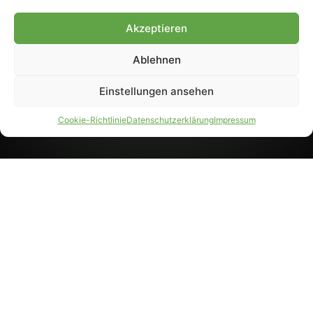
8233). Nachdruck und
Weiterverarbeitung, auch
Akzeptieren
auszugsweise, nur mit
Genehmigung.
Ablehnen
Einstellungen ansehen
IMPRESSUM
DATENSCHUTZ
Cookie-Richtlinie
Datenschutzerklärung
Impressum
PARTNER WERDEN
AGB