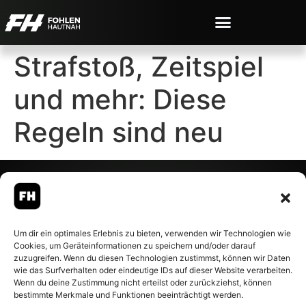
Strafstoß, Zeitspiel
und mehr: Diese
Regeln sind neu
© 2007-2026 Fohlen-Hautnah.de
Um dir ein optimales Erlebnis zu bieten, verwenden wir Technologien wie
– Alle rechte vorbehalten.
Cookies, um Geräteinformationen zu speichern und/oder darauf
Fohlen-Hautnah.de ist ein
zuzugreifen. Wenn du diesen Technologien zustimmst, können wir Daten
offiziell eingetragenes Magazin
wie das Surfverhalten oder eindeutige IDs auf dieser Website verarbeiten.
bei der Deutschen
Wenn du deine Zustimmung nicht erteilst oder zurückziehst, können
Nationalbibliothek (ISSN 1868-
bestimmte Merkmale und Funktionen beeinträchtigt werden.