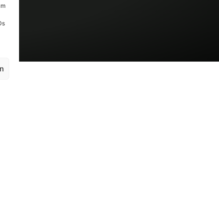
um
Ds
en