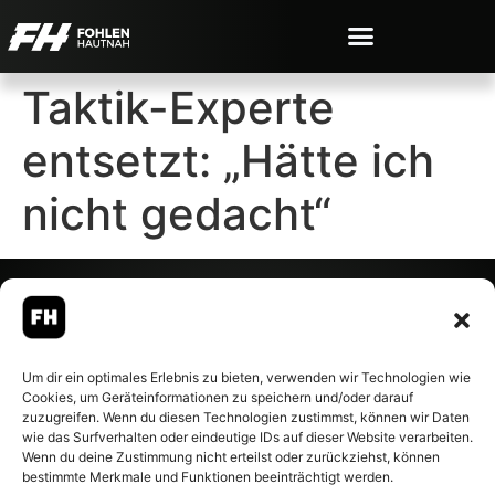
Taktik-Experte
entsetzt: „Hätte ich
nicht gedacht“
© 2007-2026 Fohlen-Hautnah.de
Um dir ein optimales Erlebnis zu bieten, verwenden wir Technologien wie
– Alle rechte vorbehalten.
Cookies, um Geräteinformationen zu speichern und/oder darauf
Fohlen-Hautnah.de ist ein
zuzugreifen. Wenn du diesen Technologien zustimmst, können wir Daten
offiziell eingetragenes Magazin
wie das Surfverhalten oder eindeutige IDs auf dieser Website verarbeiten.
bei der Deutschen
Wenn du deine Zustimmung nicht erteilst oder zurückziehst, können
Nationalbibliothek (ISSN 1868-
bestimmte Merkmale und Funktionen beeinträchtigt werden.