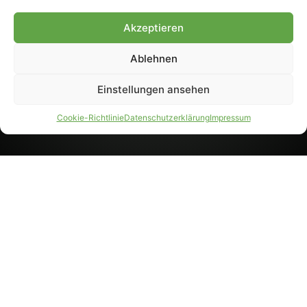
8233). Nachdruck und
Weiterverarbeitung, auch
Akzeptieren
auszugsweise, nur mit
Genehmigung.
Ablehnen
Einstellungen ansehen
IMPRESSUM
DATENSCHUTZ
Cookie-Richtlinie
Datenschutzerklärung
Impressum
PARTNER WERDEN
AGB