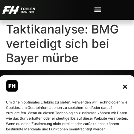
Taktikanalyse: BMG
verteidigt sich bei
Bayer mürbe
© 2007-2026 Fohlen-Hautnah.de
Um dir ein optimales Erlebnis zu bieten, verwenden wir Technologien wie
– Alle rechte vorbehalten.
Cookies, um Geräteinformationen zu speichern und/oder darauf
Fohlen-Hautnah.de ist ein
zuzugreifen. Wenn du diesen Technologien zustimmst, können wir Daten
offiziell eingetragenes Magazin
wie das Surfverhalten oder eindeutige IDs auf dieser Website verarbeiten.
bei der Deutschen
Wenn du deine Zustimmung nicht erteilst oder zurückziehst, können
Nationalbibliothek (ISSN 1868-
bestimmte Merkmale und Funktionen beeinträchtigt werden.