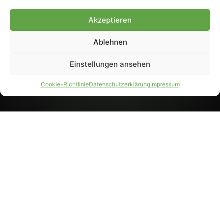
8233). Nachdruck und
Weiterverarbeitung, auch
Akzeptieren
auszugsweise, nur mit
Genehmigung.
Ablehnen
Einstellungen ansehen
IMPRESSUM
DATENSCHUTZ
Cookie-Richtlinie
Datenschutzerklärung
Impressum
PARTNER WERDEN
AGB