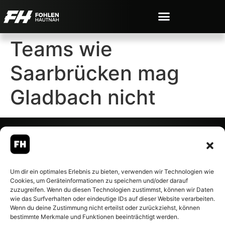
Teams wie
Saarbrücken mag
Gladbach nicht
© 2007-2026 Fohlen-Hautnah.de
Um dir ein optimales Erlebnis zu bieten, verwenden wir Technologien wie
– Alle rechte vorbehalten.
Cookies, um Geräteinformationen zu speichern und/oder darauf
Fohlen-Hautnah.de ist ein
zuzugreifen. Wenn du diesen Technologien zustimmst, können wir Daten
offiziell eingetragenes Magazin
wie das Surfverhalten oder eindeutige IDs auf dieser Website verarbeiten.
bei der Deutschen
Wenn du deine Zustimmung nicht erteilst oder zurückziehst, können
Nationalbibliothek (ISSN 1868-
bestimmte Merkmale und Funktionen beeinträchtigt werden.