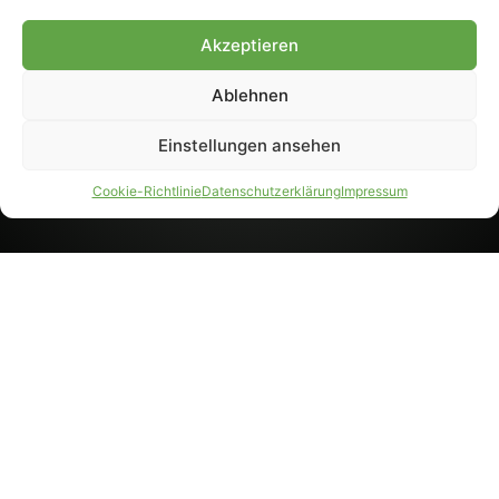
8233). Nachdruck und
Weiterverarbeitung, auch
Akzeptieren
auszugsweise, nur mit
Genehmigung.
Ablehnen
Einstellungen ansehen
IMPRESSUM
DATENSCHUTZ
Cookie-Richtlinie
Datenschutzerklärung
Impressum
PARTNER WERDEN
AGB