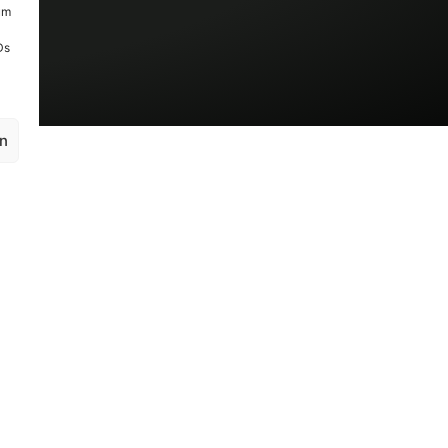
um
Ds
en