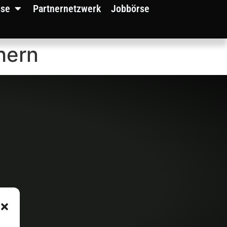
sse
Partnernetzwerk
Jobbörse
hern