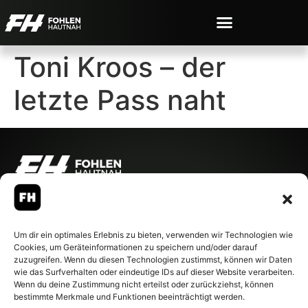
Toni Kroos – der
letzte Pass naht
© 2007-2026 Fohlen-Hautnah.de
– Alle rechte vorbehalten.
Fohlen-Hautnah.de ist ein
Um dir ein optimales Erlebnis zu bieten, verwenden wir Technologien wie
offiziell eingetragenes Magazin
Cookies, um Geräteinformationen zu speichern und/oder darauf
bei der Deutschen
zuzugreifen. Wenn du diesen Technologien zustimmst, können wir Daten
Nationalbibliothek (ISSN 1868-
wie das Surfverhalten oder eindeutige IDs auf dieser Website verarbeiten.
8233). Nachdruck und
Wenn du deine Zustimmung nicht erteilst oder zurückziehst, können
Weiterverarbeitung, auch
bestimmte Merkmale und Funktionen beeinträchtigt werden.
auszugsweise, nur mit