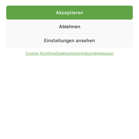
Genehmigung.
Akzeptieren
Ablehnen
IMPRESSUM
DATENSCHUTZ
Einstellungen ansehen
PARTNER WERDEN
AGB
Cookie-Richtlinie
Datenschutzerklärung
Impressum