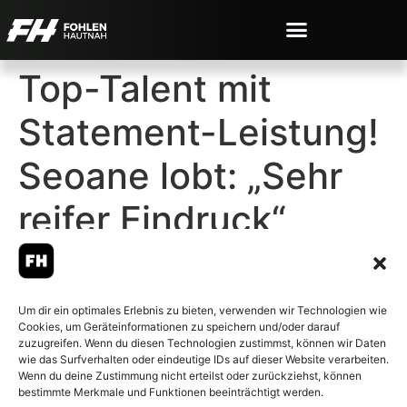
Top-Talent mit
Statement-Leistung!
Seoane lobt: „Sehr
reifer Eindruck“
Um dir ein optimales Erlebnis zu bieten, verwenden wir Technologien wie
Cookies, um Geräteinformationen zu speichern und/oder darauf
© 2007-2026 Fohlen-Hautnah.de
zuzugreifen. Wenn du diesen Technologien zustimmst, können wir Daten
– Alle rechte vorbehalten.
wie das Surfverhalten oder eindeutige IDs auf dieser Website verarbeiten.
Wenn du deine Zustimmung nicht erteilst oder zurückziehst, können
Fohlen-Hautnah.de ist ein
bestimmte Merkmale und Funktionen beeinträchtigt werden.
offiziell eingetragenes Magazin