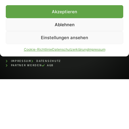
bei der Deutschen
Nationalbibliothek (ISSN 1868-
Akzeptieren
8233). Nachdruck und
Weiterverarbeitung, auch
Ablehnen
auszugsweise, nur mit
Genehmigung.
Einstellungen ansehen
Cookie-Richtlinie
Datenschutzerklärung
Impressum
IMPRESSUM
DATENSCHUTZ
PARTNER WERDEN
AGB