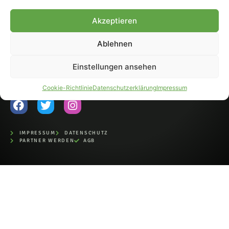
Fohlen-Hautnah.de ist ein
Akzeptieren
offiziell eingetragenes Magazin
bei der Deutschen
Nationalbibliothek (ISSN 1868-
Ablehnen
8233). Nachdruck und
Weiterverarbeitung, auch
Einstellungen ansehen
auszugsweise, nur mit
Genehmigung.
Cookie-Richtlinie
Datenschutzerklärung
Impressum
IMPRESSUM
DATENSCHUTZ
PARTNER WERDEN
AGB