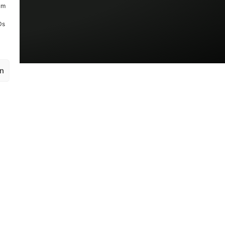
um
Ds
en