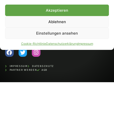
Fohlen-Hautnah.de ist ein
Akzeptieren
offiziell eingetragenes Magazin
bei der Deutschen
Nationalbibliothek (ISSN 1868-
Ablehnen
8233). Nachdruck und
Weiterverarbeitung, auch
Einstellungen ansehen
auszugsweise, nur mit
Genehmigung.
Cookie-Richtlinie
Datenschutzerklärung
Impressum
IMPRESSUM
DATENSCHUTZ
PARTNER WERDEN
AGB