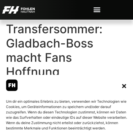
Transfersommer:
Gladbach-Boss
macht Fans
Hoffnung
Um dir ein optimales Erlebnis zu bieten, verwenden wir Technologien wie
Cookies, um Geräteinformationen zu speichern und/oder darauf
© 2007-2026 Fohlen-Hautnah.de
zuzugreifen. Wenn du diesen Technologien zustimmst, können wir Daten
– Alle rechte vorbehalten.
wie das Surfverhalten oder eindeutige IDs auf dieser Website verarbeiten.
Wenn du deine Zustimmung nicht erteilst oder zurückziehst, können
Fohlen-Hautnah.de ist ein
bestimmte Merkmale und Funktionen beeinträchtigt werden.
offiziell eingetragenes Magazin