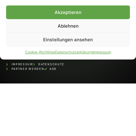
bei der Deutschen
Nationalbibliothek (ISSN 1868-
Akzeptieren
8233). Nachdruck und
Weiterverarbeitung, auch
Ablehnen
auszugsweise, nur mit
Genehmigung.
Einstellungen ansehen
Cookie-Richtlinie
Datenschutzerklärung
Impressum
IMPRESSUM
DATENSCHUTZ
PARTNER WERDEN
AGB