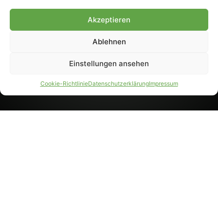
8233). Nachdruck und
Weiterverarbeitung, auch
Akzeptieren
auszugsweise, nur mit
Genehmigung.
Ablehnen
Einstellungen ansehen
IMPRESSUM
DATENSCHUTZ
Cookie-Richtlinie
Datenschutzerklärung
Impressum
PARTNER WERDEN
AGB