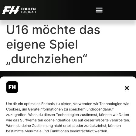
U16 möchte das
eigene Spiel
„durchziehen“
© 2007-2026 Fohlen-Hautnah.de
Um dir ein optimales Erlebnis zu bieten, verwenden wir Technologien wie
– Alle rechte vorbehalten.
Cookies, um Geräteinformationen zu speichern und/oder darauf
Fohlen-Hautnah.de ist ein
zuzugreifen. Wenn du diesen Technologien zustimmst, können wir Daten
offiziell eingetragenes Magazin
wie das Surfverhalten oder eindeutige IDs auf dieser Website verarbeiten.
bei der Deutschen
Wenn du deine Zustimmung nicht erteilst oder zurückziehst, können
Nationalbibliothek (ISSN 1868-
bestimmte Merkmale und Funktionen beeinträchtigt werden.