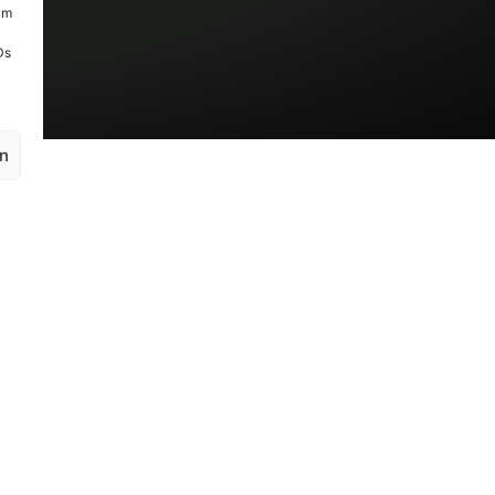
um
Ds
en