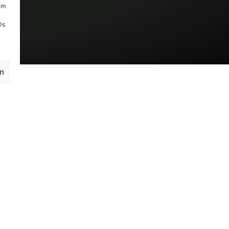
um
Ds
en