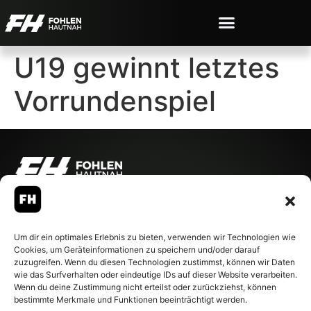
U19 gewinnt letztes
Vorrundenspiel
© 2007-2026 Fohlen-Hautnah.de
– Alle rechte vorbehalten.
Fohlen-Hautnah.de ist ein
Um dir ein optimales Erlebnis zu bieten, verwenden wir Technologien wie
offiziell eingetragenes Magazin
Cookies, um Geräteinformationen zu speichern und/oder darauf
bei der Deutschen
zuzugreifen. Wenn du diesen Technologien zustimmst, können wir Daten
Nationalbibliothek (ISSN 1868-
wie das Surfverhalten oder eindeutige IDs auf dieser Website verarbeiten.
8233). Nachdruck und
Wenn du deine Zustimmung nicht erteilst oder zurückziehst, können
Weiterverarbeitung, auch
bestimmte Merkmale und Funktionen beeinträchtigt werden.
auszugsweise, nur mit