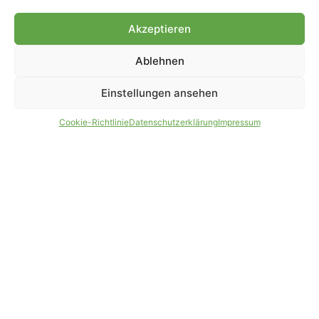
Genehmigung.
Akzeptieren
Ablehnen
IMPRESSUM
DATENSCHUTZ
Einstellungen ansehen
PARTNER WERDEN
AGB
Cookie-Richtlinie
Datenschutzerklärung
Impressum