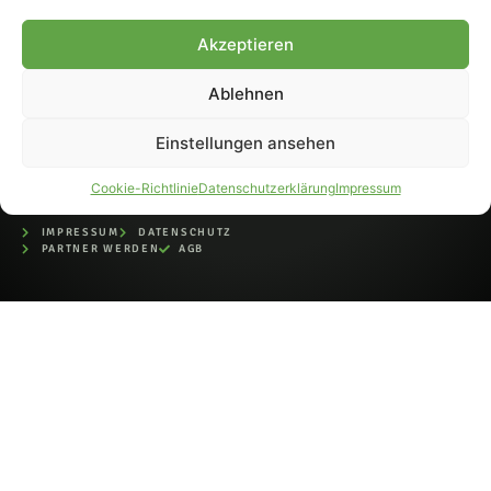
bei der Deutschen
Nationalbibliothek (ISSN 1868-
Akzeptieren
8233). Nachdruck und
Weiterverarbeitung, auch
Ablehnen
auszugsweise, nur mit
Genehmigung.
Einstellungen ansehen
Cookie-Richtlinie
Datenschutzerklärung
Impressum
IMPRESSUM
DATENSCHUTZ
PARTNER WERDEN
AGB