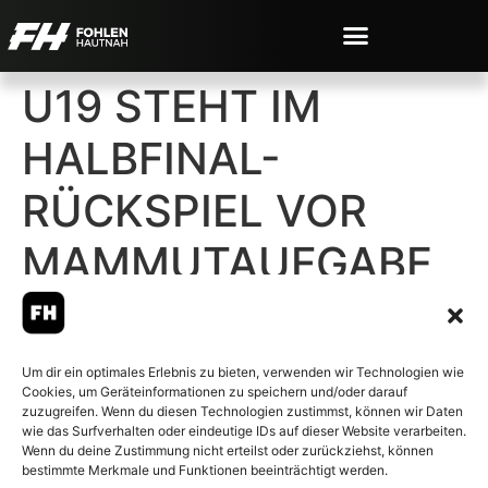
U19 STEHT IM
HALBFINAL-
RÜCKSPIEL VOR
MAMMUTAUFGABE
Um dir ein optimales Erlebnis zu bieten, verwenden wir Technologien wie
Cookies, um Geräteinformationen zu speichern und/oder darauf
© 2007-2026 Fohlen-Hautnah.de
zuzugreifen. Wenn du diesen Technologien zustimmst, können wir Daten
– Alle rechte vorbehalten.
wie das Surfverhalten oder eindeutige IDs auf dieser Website verarbeiten.
Wenn du deine Zustimmung nicht erteilst oder zurückziehst, können
Fohlen-Hautnah.de ist ein
bestimmte Merkmale und Funktionen beeinträchtigt werden.
offiziell eingetragenes Magazin