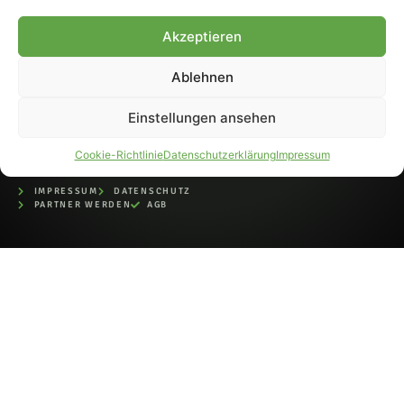
bei der Deutschen
Nationalbibliothek (ISSN 1868-
Akzeptieren
8233). Nachdruck und
Weiterverarbeitung, auch
Ablehnen
auszugsweise, nur mit
Genehmigung.
Einstellungen ansehen
Cookie-Richtlinie
Datenschutzerklärung
Impressum
IMPRESSUM
DATENSCHUTZ
PARTNER WERDEN
AGB