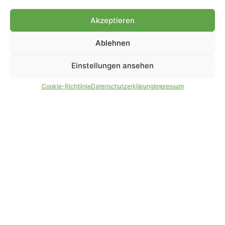
Genehmigung.
Akzeptieren
Ablehnen
IMPRESSUM
DATENSCHUTZ
Einstellungen ansehen
PARTNER WERDEN
AGB
Cookie-Richtlinie
Datenschutzerklärung
Impressum