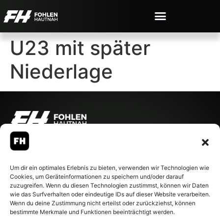
U23 mit später
Niederlage
© 2007-2026 Fohlen-Hautnah.de
– Alle rechte vorbehalten.
Fohlen-Hautnah.de ist ein
Um dir ein optimales Erlebnis zu bieten, verwenden wir Technologien wie
offiziell eingetragenes Magazin
Cookies, um Geräteinformationen zu speichern und/oder darauf
bei der Deutschen
zuzugreifen. Wenn du diesen Technologien zustimmst, können wir Daten
Nationalbibliothek (ISSN 1868-
wie das Surfverhalten oder eindeutige IDs auf dieser Website verarbeiten.
8233). Nachdruck und
Wenn du deine Zustimmung nicht erteilst oder zurückziehst, können
Weiterverarbeitung, auch
bestimmte Merkmale und Funktionen beeinträchtigt werden.
auszugsweise, nur mit