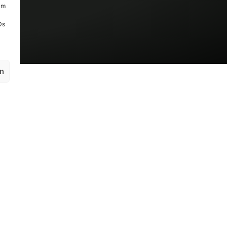
um
Ds
en