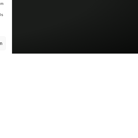
um
Ds
en