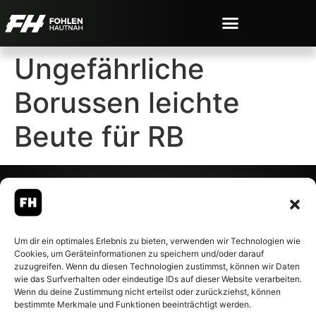
Ungefährliche
Borussen leichte
Beute für RB
© 2007-2026 Fohlen-Hautnah.de
Um dir ein optimales Erlebnis zu bieten, verwenden wir Technologien wie
– Alle rechte vorbehalten.
Cookies, um Geräteinformationen zu speichern und/oder darauf
Fohlen-Hautnah.de ist ein
zuzugreifen. Wenn du diesen Technologien zustimmst, können wir Daten
offiziell eingetragenes Magazin
wie das Surfverhalten oder eindeutige IDs auf dieser Website verarbeiten.
bei der Deutschen
Wenn du deine Zustimmung nicht erteilst oder zurückziehst, können
Nationalbibliothek (ISSN 1868-
bestimmte Merkmale und Funktionen beeinträchtigt werden.