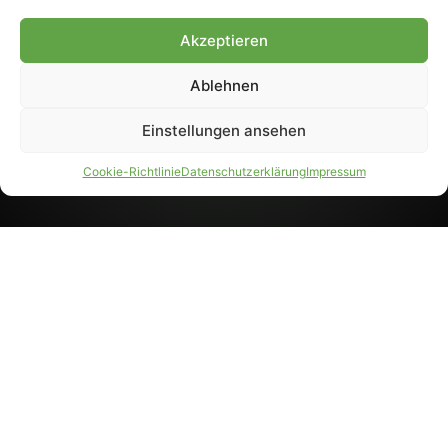
8233). Nachdruck und
Weiterverarbeitung, auch
Akzeptieren
auszugsweise, nur mit
Genehmigung.
Ablehnen
Einstellungen ansehen
IMPRESSUM
DATENSCHUTZ
Cookie-Richtlinie
Datenschutzerklärung
Impressum
PARTNER WERDEN
AGB