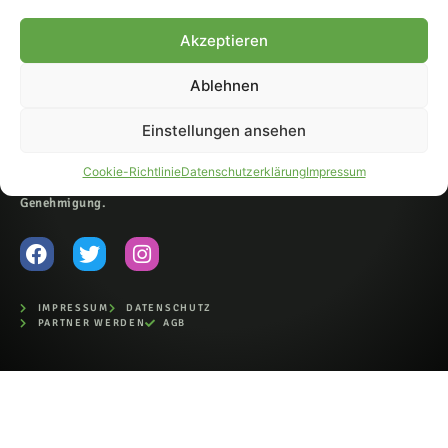
© 2007-2026 Fohlen-Hautnah.de
Akzeptieren
– Alle rechte vorbehalten.
Fohlen-Hautnah.de ist ein
Ablehnen
offiziell eingetragenes Magazin
bei der Deutschen
Nationalbibliothek (ISSN 1868-
Einstellungen ansehen
8233). Nachdruck und
Weiterverarbeitung, auch
Cookie-Richtlinie
Datenschutzerklärung
Impressum
auszugsweise, nur mit
Genehmigung.
IMPRESSUM
DATENSCHUTZ
PARTNER WERDEN
AGB