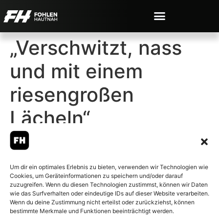
„Verschwitzt, nass
und mit einem
riesengroßen
Lächeln“
Um dir ein optimales Erlebnis zu bieten, verwenden wir Technologien wie
Cookies, um Geräteinformationen zu speichern und/oder darauf
© 2007-2026 Fohlen-Hautnah.de
zuzugreifen. Wenn du diesen Technologien zustimmst, können wir Daten
– Alle rechte vorbehalten.
wie das Surfverhalten oder eindeutige IDs auf dieser Website verarbeiten.
Wenn du deine Zustimmung nicht erteilst oder zurückziehst, können
Fohlen-Hautnah.de ist ein
bestimmte Merkmale und Funktionen beeinträchtigt werden.
offiziell eingetragenes Magazin