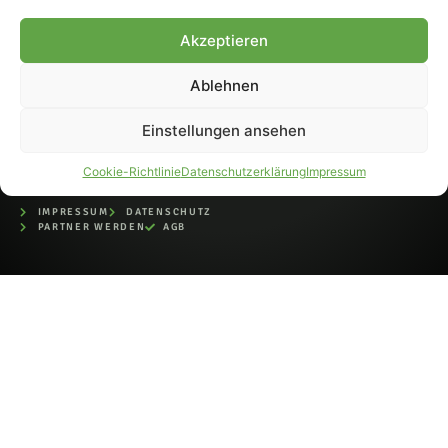
bei der Deutschen
Nationalbibliothek (ISSN 1868-
Akzeptieren
8233). Nachdruck und
Weiterverarbeitung, auch
Ablehnen
auszugsweise, nur mit
Genehmigung.
Einstellungen ansehen
Cookie-Richtlinie
Datenschutzerklärung
Impressum
IMPRESSUM
DATENSCHUTZ
PARTNER WERDEN
AGB