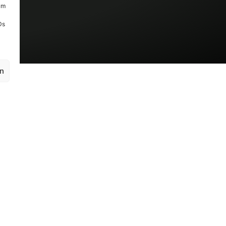
um
Ds
en