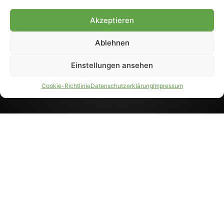
8233). Nachdruck und
Weiterverarbeitung, auch
Akzeptieren
auszugsweise, nur mit
Genehmigung.
Ablehnen
Einstellungen ansehen
IMPRESSUM
DATENSCHUTZ
Cookie-Richtlinie
Datenschutzerklärung
Impressum
PARTNER WERDEN
AGB