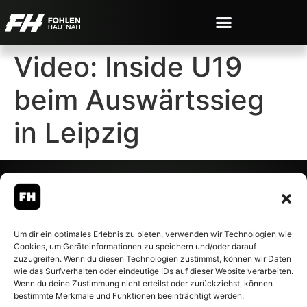
Video: Inside U19
beim Auswärtssieg
in Leipzig
© 2007-2026 Fohlen-Hautnah.de
Um dir ein optimales Erlebnis zu bieten, verwenden wir Technologien wie
– Alle rechte vorbehalten.
Cookies, um Geräteinformationen zu speichern und/oder darauf
Fohlen-Hautnah.de ist ein
zuzugreifen. Wenn du diesen Technologien zustimmst, können wir Daten
offiziell eingetragenes Magazin
wie das Surfverhalten oder eindeutige IDs auf dieser Website verarbeiten.
bei der Deutschen
Wenn du deine Zustimmung nicht erteilst oder zurückziehst, können
Nationalbibliothek (ISSN 1868-
bestimmte Merkmale und Funktionen beeinträchtigt werden.