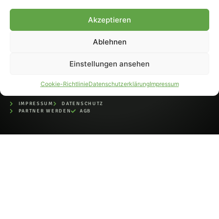
bei der Deutschen
Nationalbibliothek (ISSN 1868-
Akzeptieren
8233). Nachdruck und
Weiterverarbeitung, auch
Ablehnen
auszugsweise, nur mit
Genehmigung.
Einstellungen ansehen
Cookie-Richtlinie
Datenschutzerklärung
Impressum
IMPRESSUM
DATENSCHUTZ
PARTNER WERDEN
AGB