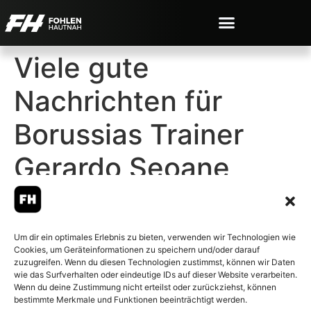
Viele gute
Nachrichten für
Borussias Trainer
Gerardo Seoane
Um dir ein optimales Erlebnis zu bieten, verwenden wir Technologien wie
Cookies, um Geräteinformationen zu speichern und/oder darauf
© 2007-2026 Fohlen-Hautnah.de
zuzugreifen. Wenn du diesen Technologien zustimmst, können wir Daten
– Alle rechte vorbehalten.
wie das Surfverhalten oder eindeutige IDs auf dieser Website verarbeiten.
Wenn du deine Zustimmung nicht erteilst oder zurückziehst, können
Fohlen-Hautnah.de ist ein
bestimmte Merkmale und Funktionen beeinträchtigt werden.
offiziell eingetragenes Magazin